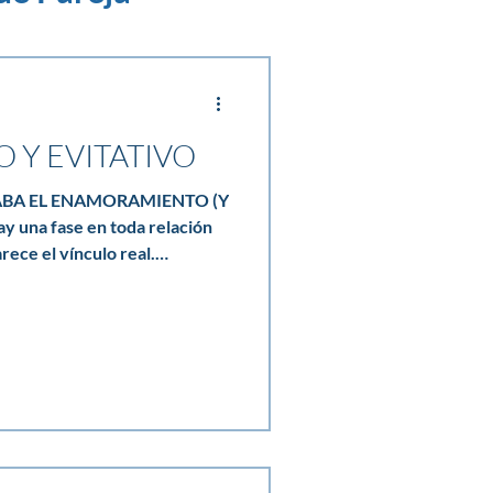
 Y EVITATIVO
ABA EL ENAMORAMIENTO (Y
arece el vínculo real.
to, casi todo encaja. Pero
algo se activa en ambas
 pareja hay un estilo de apego
 cual sea el género de cada
n parejas heterosexuales,
 orientación—, ese mi