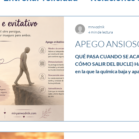
tos
mnwodnik
4 min de lectura
APEGO ANSIOSO
QUÉ PASA CUANDO SE AC
CÓMO SALIR DEL BUCLE) Hay una fase en toda relación
en la que la química baja y ap
Mientras dura el enamoramien
cuando esa fase se disuelve, 
personas: el miedo. Y si en la
ansioso y otro evitativo —sea
persona, esto ocurre igual e
homosexuales o de cualquier