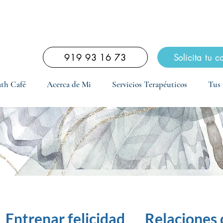
scubrimiento diagnóstico online de 15 minutos total
919 93 16 73
Solicita tu c
th Café
Acerca de Mi
Servicios Terapéuticos
Tus 
Entrenar felicidad
Relaciones 