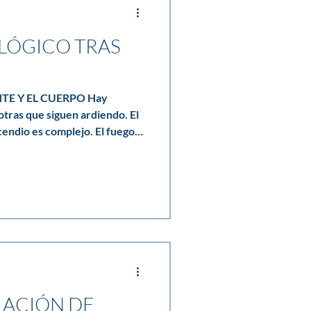
LÓGICO TRAS
E Y EL CUERPO Hay
otras que siguen ardiendo. El
cendio es complejo. El fuego
pa. Pero en muchas personas
o en alerta, la mente
so sin encontrar aún el “ya
iga a evacuar, a perder una
nde de un hilo, el organismo no
aba. Y a
LACIÓN DE