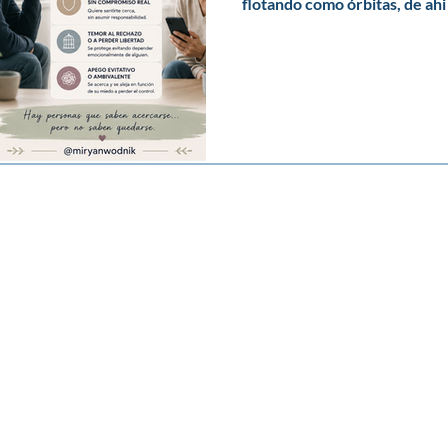
flotando como órbitas, de ahi
conversación clara. No hay c
desaparecen del todo. A vec
ruptura. Otras, tras una histo
consolidarse realmente. La o
escribirte, evita profundiza
semanas… pero sigue ahí de a
historias. Aparece con un “m