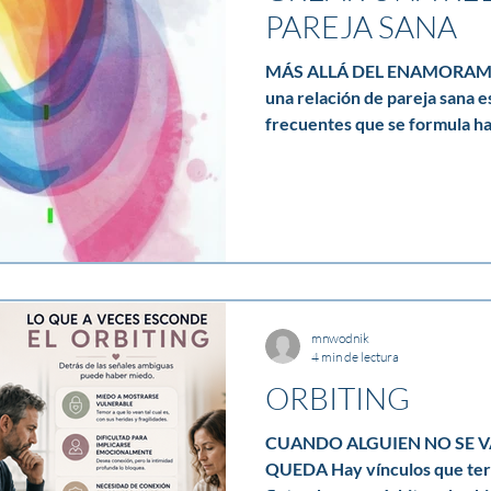
PAREJA SANA
MÁS ALLÁ DEL ENAMORAMIENTO IN
una relación de pareja sana e
frecuentes que se formula has
consulta y, probablemente, u
responder. Solemos pensar qu
depende de haber encontrado
embargo, con el paso de los 
bienestar compartido tiene 
suerte y mucho más con la f
mnwodnik
4 min de lectura
ORBITING
CUANDO ALGUIEN NO SE 
QUEDA Hay vínculos que ter