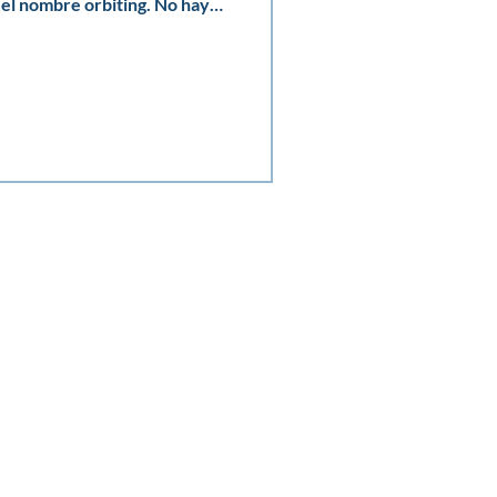
 el nombre orbiting. No hay
ierre. Pero tampoco
es ocurre después de una
ria que nunca llegó a
tra persona deja de
r o desaparece durante
lguna manera. Mira tus