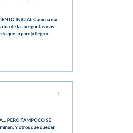
ICIAL Cómo crear
s una de las preguntas más
ta que la pareja llega a
na de las más complejas de
e el éxito de una relación
 a la persona adecuada. Sin
años descubrimos que el
mucho menos que ver con la
orma en que dos personas
VA… PERO TAMPOCO SE
minan. Y otros que quedan