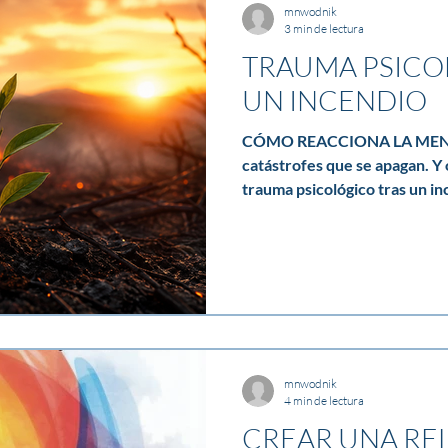
mnwodnik
3 min de lectura
TRAUMA PSICO
UN INCENDIO
CÓMO REACCIONA LA MENT
catástrofes que se apagan. Y 
trauma psicológico tras un in
se controla. El humo se disi
algo queda activado: el cuerp
reviviendo, el sistema nervio
pasó”. Cuando un incendio obl
casa o a sentir que la vida pe
solo registra el peligro. Lo gr
mnwodnik
4 min de lectura
CREAR UNA RE