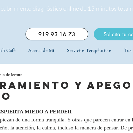
scubrimiento diagnóstico online de 15 minutos total
919 93 16 73
Solicita tu c
th Café
Acerca de Mi
Servicios Terapéuticos
Tus 
min de lectura
RAMIENTO Y APEGO
SO
SPIERTA MIEDO A PERDER
iezan de una forma tranquila. Y otras que parecen entrar en l
eño, la atención, la calma, incluso la manera de pensar. De pr