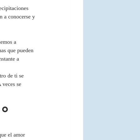
ecipitaciones 
n a conocerse y 
demos a 
onas que pueden 
stante a 
ro de ti se 
 veces se 
so 
que el amor 