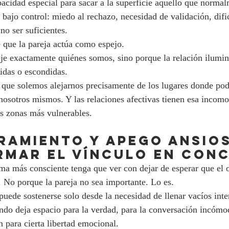
pacidad especial para sacar a la superficie aquello que norma
ajo control: miedo al rechazo, necesidad de validación, dific
no ser suficientes.
e que la pareja actúa como espejo.
eje exactamente quiénes somos, sino porque la relación ilumina
das o escondidas.
que solemos alejarnos precisamente de los lugares donde po
nosotros mismos. Y las relaciones afectivas tienen esa incomod
s zonas más vulnerables.
ramiento y apego ansios
mar el vínculo en conc
a más consciente tenga que ver con dejar de esperar que el 
. No porque la pareja no sea importante. Lo es.
puede sostenerse solo desde la necesidad de llenar vacíos inte
do deja espacio para la verdad, para la conversación incómod
 para cierta libertad emocional.