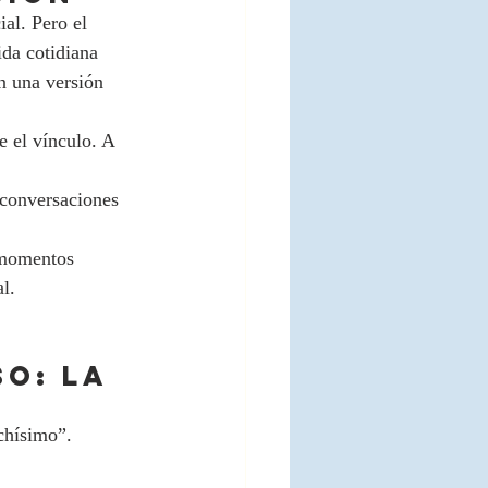
al. Pero el 
da cotidiana 
n una versión 
 el vínculo. A 
 conversaciones 
 momentos 
l.
o: la 
chísimo”.