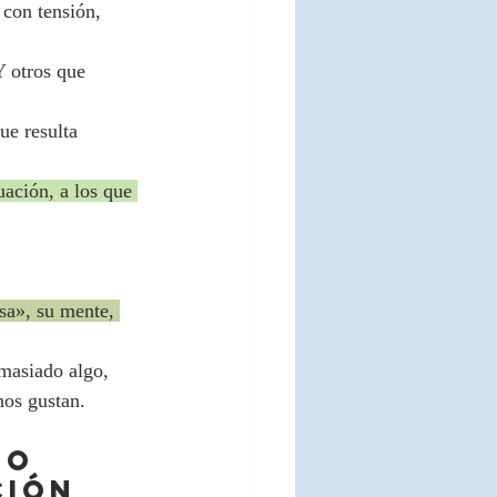
con tensión, 
Y otros que 
e resulta 
ación, a los que 
sa», su mente, 
masiado algo, 
nos gustan.
so 
ción