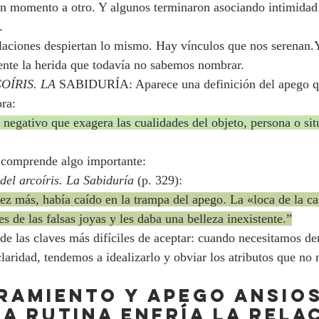
un momento a otro. Y algunos terminaron asociando intimidad 
.
elaciones despiertan lo mismo. Hay vínculos que nos serenan.
ente la herida que todavía no sabemos nombrar.
ÍRIS. LA 
SABIDURÍA: Aparece una definición del apego qu
ra:
negativo que exagera las cualidades del objeto, persona o situ
comprende algo importante:
del arcoíris. La Sabiduría
 (p. 329):
z más, había caído en la trampa del apego. La «loca de la ca
s de las falsas joyas y les daba una belleza inexistente.”
de las claves más difíciles de aceptar: cuando necesitamos de
laridad, tendemos a idealizarlo y obviar los atributos que no 
ramiento y apego ansio
a rutina enfría la rela