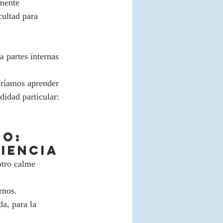
lmente 
ultad para 
 partes internas 
dríamos aprender 
idad particular: 
o: 
iencia
otro calme 
rnos.
a, para la 