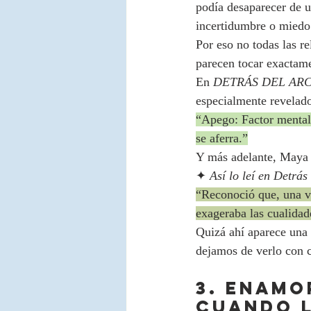
podía desaparecer de 
incertidumbre o miedo
Por eso no todas las r
parecen tocar exactam
En 
DETRÁS DEL ARCO
especialmente revelado
“Apego: Factor mental 
se aferra.”
Y más adelante, Maya 
✦ 
Así lo leí en
Detrás 
“Reconoció que, una ve
exageraba las cualidade
Quizá ahí aparece una 
dejamos de verlo con c
3. Enamo
cuando l