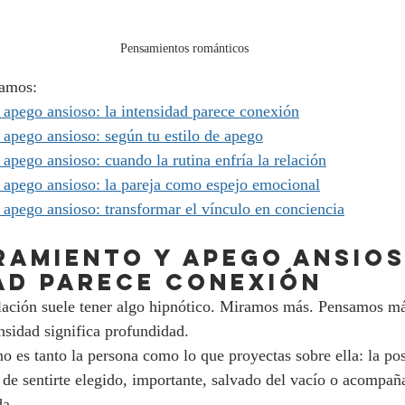
Pensamientos románticos
ramos:
apego ansioso: la intensidad parece conexión
apego ansioso: según tu estilo de apego
pego ansioso: cuando la rutina enfría la relación
apego ansioso: la pareja como espejo emocional
pego ansioso: transformar el vínculo en conciencia
ramiento y apego ansios
ad parece conexión
lación suele tener algo hipnótico. Miramos más. Pensamos má
nsidad significa profundidad.
o es tanto la persona como lo que proyectas sobre ella: la pos
 de sentirte elegido, importante, salvado del vacío o acompaña
da.