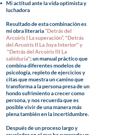
Mi actitud ante la vida optimista y
luchadora
Resultado de esta combinación es
mi obra literaria
“
Detrás del
Arcoíris I La superación
”,
"
Detrás
del Arcoíris II La Joya Interior
" y
"
Detrás del Arcoíris III La
sabiduría
"
; un manual práctico que
combina diferentes modelos de
psicología, repleto de ejercicios y
citas que muestra un camino que
transforma a la persona presa de un
hondo sufrimiento a crecer como
persona, y nos recuerda que es
posible vivir de una manera más
plena también en la incertidumbre.
Después de un proceso largo y
revelador en el que he superado un