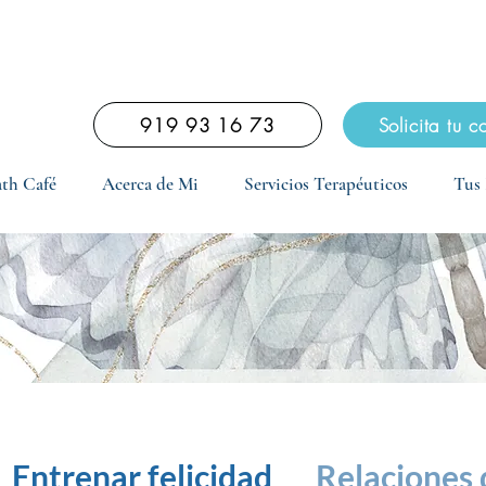
scubrimiento diagnóstico online de 15 minutos total
919 93 16 73
Solicita tu c
th Café
Acerca de Mi
Servicios Terapéuticos
Tus 
Entrenar felicidad
Relaciones 