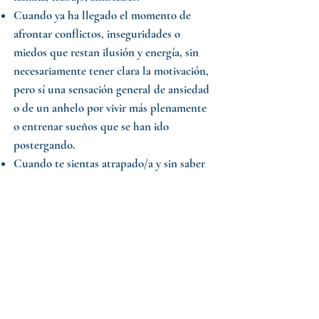
Cuando ya ha llegado el momento de
afrontar conflictos, inseguridades o
miedos que restan ilusión y energía, sin
necesariamente tener clara la motivación,
pero sí una sensación general de ansiedad
o de un anhelo por vivir más plenamente
o entrenar sueños que se han ido
postergando.
Cuando te sientas atrapado/a y sin saber
qué hacer a continuación. Si sientes que
el
mayor encierro está en tu mente
, más
que en tu lugar físico.
No recomiendo esta intervención si
sientes que tu vida no tiene sentido y
quieres terminarla, si tienes fantasías de
cómo quitarte de en medio o si ya “es