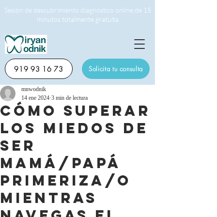
Sesión de descubrimiento diagnóstico online de 15
minutos totalmente gratuita
919 93 16 73
Solicita tu consulta
mnwodnik
14 ene 2024
3 min de lectura
Cómo superar
los miedos de
ser
mamá/papá
primeriza/o
mientras
navegas el