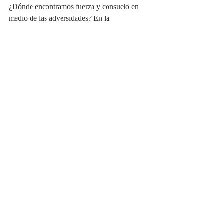
¿Dónde encontramos fuerza y consuelo en 
medio de las adversidades? En la 
comprensión de que la 
maternidad/paternidad es más que un título 
o un rol; es una conexión profunda que nos 
sostiene en cada paso de por vida y tal vez 
más allá.
Si te sientes identificado, estás pasando un 
momento difícil y quieres conseguir más 
información sobre qué te ocurre y cómo 
actuar, no olvides visitar otros artículos de 
mi web o dejarme un mensaje para poder 
ayudarte. Si quieres agendar una sesión de 
terapia presencial u online para pareja, 
individual o familia abre el siguiente enlace 
pinchando aquí.
Solicitar una consulta