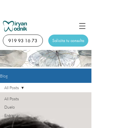
Sesión de descubrimiento diagnóstico online de 15
minutos totalmente gratuita
919 93 16 73
Solicita tu consulta
Blog
All Posts
All Posts
Duelo
Entrenar
felicidad