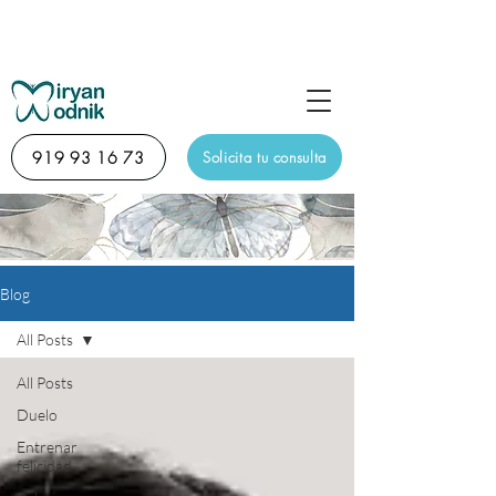
Sesión de descubrimiento diagnóstico online de 15
minutos totalmente gratuita
919 93 16 73
Solicita tu consulta
Blog
All Posts
All Posts
Duelo
Entrenar
felicidad