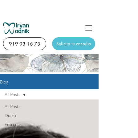
Sesión de descubrimiento diagnóstico online de 15
minutos totalmente gratuita
919 93 16 73
Solicita tu consulta
Blog
All Posts
All Posts
Duelo
Entrenar
felicidad