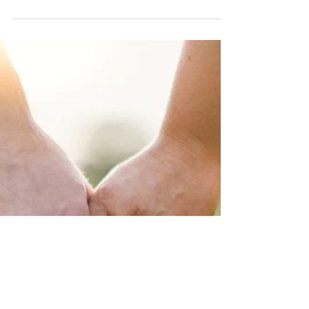
Ser mamá /papá es un viaje de valentía y amor
incondicional. A veces, tu bebé llorará
desconsoladamente, las noches pueden volverse...