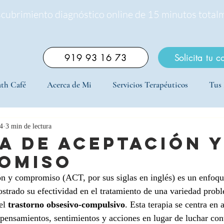
scubrimiento diagnóstico online de 15 minutos total
919 93 16 73
Solicita tu c
th Café
Acerca de Mi
Servicios Terapéuticos
Tus 
4
3 min de lectura
a de aceptación y
omiso
ón y compromiso (ACT, por sus siglas en inglés) es un enfoqu
trado su efectividad en el tratamiento de una variedad prob
el 
trastorno obsesivo-compulsivo
. Esta terapia se centra en 
 pensamientos, sentimientos y acciones en lugar de luchar cont