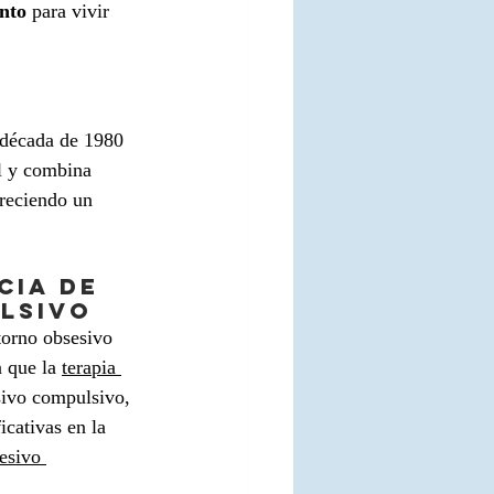
nto
 para vivir 
a década de 1980 
l y combina 
reciendo un 
cia de 
ulsivo
torno obsesivo 
 que la 
terapia 
sivo compulsivo, 
cativas en la 
esivo 