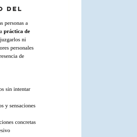
o del 
as personas a 
a 
práctica de 
juzgarlos ni 
ores personales 
resencia de 
s sin intentar 
os y sensaciones 
cciones concretas 
esivo 