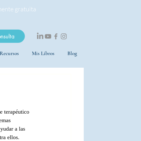
mente gratuita
onsulta
Recursos
Mis Libros
Blog
e terapéutico 
lemas 
ayudar a las 
ra ellos. 