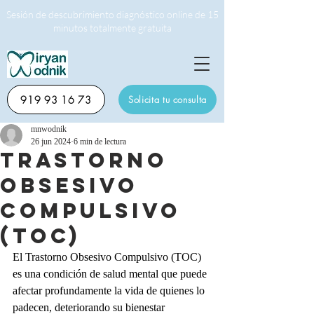
Sesión de descubrimiento diagnóstico online de 15
minutos totalmente gratuita
919 93 16 73
Solicita tu consulta
mnwodnik
26 jun 2024
6 min de lectura
Trastorno
Obsesivo
Compulsivo
(TOC)
El Trastorno Obsesivo Compulsivo (TOC) 
es una condición de salud mental que puede 
afectar profundamente la vida de quienes lo 
padecen, deteriorando su bienestar 