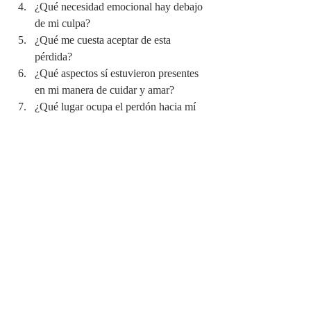
¿Qué necesidad emocional hay debajo 
de mi culpa?
¿Qué me cuesta aceptar de esta 
pérdida?
¿Qué aspectos sí estuvieron presentes 
en mi manera de cuidar y amar?
¿Qué lugar ocupa el perdón hacia mí 
en este proceso?
A veces el duelo no necesita respuestas 
totalmente atinadas o perfectas. Necesita 
espacio interior para poder ser vivido sin 
tanta dureza. Si deseas profundizar en esta 
mirada sobre el duelo y la transformación 
interior, puedes plantearte mi asesoramiento 
o ayuda profesional. 
Solicitar tu cita