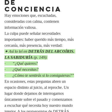
de 
conciencia
Hay emociones que, escuchadas, 
consideradas con calma, contienen 
información valiosa.
La culpa puede señalar necesidades 
importantes: haber querido más tiempo, más 
cercanía, más presencia, más verdad:
✦ Así lo leí en 
DETRÁS DEL ARCOÍRIS. 
LA SABIDURÍA
 (p. 149):
·       “¿Qué quieres?
·       ¿Qué necesitas?
·       ¿Cómo te sentirás si lo consiguieras?”
En ocasiones, estas preguntas abren un 
espacio distinto al juicio, al reproche. Un 
lugar donde dejamos de interrogarnos 
únicamente sobre el pasado y comenzamos 
a escuchar qué necesita hoy nuestro mundo 
interior. A los protagonistas de DETRÁS 