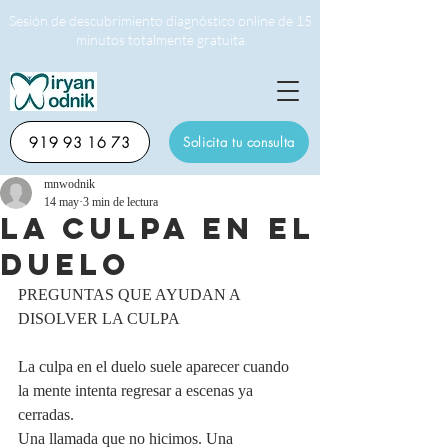
Sesión de descubrimiento diagnóstico online de 15
minutos totalmente gratuita
919 93 16 73
Solicita tu consulta
mnwodnik
14 may
3 min de lectura
LA CULPA EN EL
DUELO
PREGUNTAS QUE AYUDAN A 
DISOLVER LA CULPA 
La culpa en el duelo suele aparecer cuando 
la mente intenta regresar a escenas ya 
cerradas.
Una llamada que no hicimos. Una 