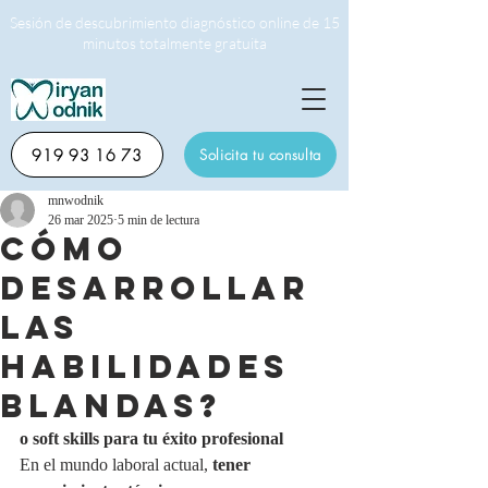
Sesión de descubrimiento diagnóstico online de 15
minutos totalmente gratuita
919 93 16 73
Solicita tu consulta
mnwodnik
26 mar 2025
5 min de lectura
CÓMO
DESARROLLAR
LAS
HABILIDADES
BLANDAS?
o soft skills
para tu éxito profesional
En el mundo laboral actual, 
tener 