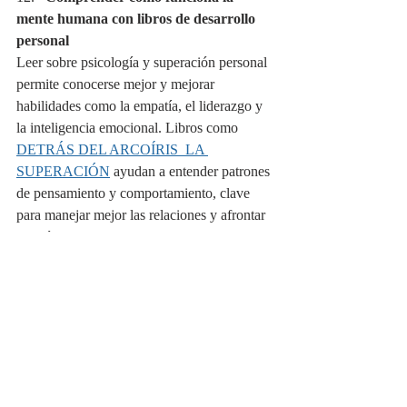
mente humana con libros de desarrollo 
personal
Leer sobre psicología y superación personal 
permite conocerse mejor y mejorar 
habilidades como la empatía, el liderazgo y 
la inteligencia emocional. Libros como 
DETRÁS DEL ARCOÍRIS  LA 
SUPERACIÓN
 ayudan a entender patrones 
de pensamiento y comportamiento, clave 
para manejar mejor las relaciones y afrontar 
desafíos con resiliencia.
🏆 EJEMPLO 
PRÁCTICO
Imagina que eres parte de un equipo 
universitario encargado de organizar un 
evento académico. De repente, 
uno de los 
expositores cancela su participación el 