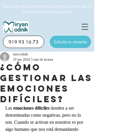
Sesión de descubrimiento diagnóstico online de 15
minutos totalmente gratuita
919 93 16 73
Solicita tu consulta
mnwodnik
19 jun 2024
5 min de lectura
¿Cómo
gestionar las
emociones
difíciles?
Las 
emociones difíciles
 tienden a ser 
denominadas como negativas, pero no lo 
son. Cuando se activan en nosotros es por 
algo humano que nos está demandando 