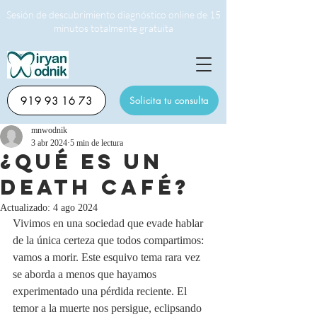
Sesión de descubrimiento diagnóstico online de 15
minutos totalmente gratuita
919 93 16 73
Solicita tu consulta
mnwodnik
3 abr 2024
5 min de lectura
¿QUÉ ES UN
DEATH CAFÉ?
Actualizado:
4 ago 2024
Vivimos en una sociedad que evade hablar 
de la única certeza que todos compartimos: 
vamos a morir. Este esquivo tema rara vez 
se aborda a menos que hayamos 
experimentado una pérdida reciente. El 
temor a la muerte nos persigue, eclipsando 