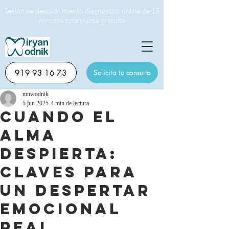
Sesión de descubrimiento diagnóstico online de 15
minutos totalmente gratuita
919 93 16 73
Solicita tu consulta
mnwodnik
5 jun 2025
4 min de lectura
CUANDO EL
ALMA
DESPIERTA:
CLAVES PARA
UN DESPERTAR
EMOCIONAL
REAL