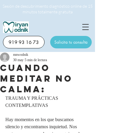
Sesión de descubrimiento diagnóstico online de 15
minutos totalmente gratuita
919 93 16 73
Solicita tu consulta
mnwodnik
30 may
5 min de lectura
CUANDO
MEDITAR NO
CALMA:
TRAUMA Y PRÁCTICAS 
CONTEMPLATIVAS
Hay momentos en los que buscamos 
silencio y encontramos inquietud. Nos 