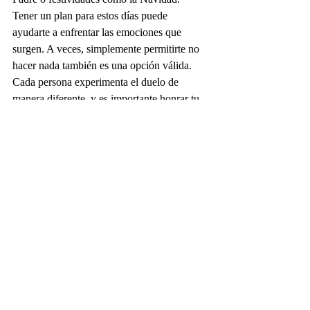
Tener un plan para estos días puede 
ayudarte a enfrentar las emociones que 
surgen. A veces, simplemente permitirte no 
hacer nada también es una opción válida. 
Cada persona experimenta el duelo de 
manera diferente, y es importante honrar tu 
propio proceso.
En mi consulta como 
psicóloga clínica
, he 
tenido la oportunidad de acompañar a 
muchas personas en situaciones similares a 
la tuya. He visto cómo la ayuda profesional 
no solo proporciona estrategias efectivas 
para afrontar el dolor, sino que también 
ofrece un invaluable apoyo emocional 
durante todo el proceso de recuperación. Mi 
enfoque terapéutico, respaldado por una 
sólida formación internacional, se basa en la 