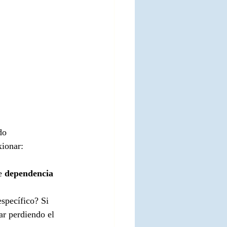
do 
xionar:
e 
dependencia 
specífico? Si 
ar perdiendo el 