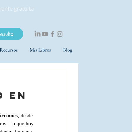
mente gratuita
onsulta
Recursos
Mis Libros
Blog
o en
icciones
, desde 
tros. Lo que hoy 
ndencia humana. 