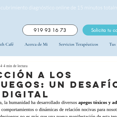
scubrimiento diagnóstico online de 15 minutos total
919 93 16 73
Solicita tu c
th Café
Acerca de Mi
Servicios Terapéuticos
Tus 
24
4 min de lectura
cción a los
uegos: un desafí
 digital
ia, la humanidad ha desarrollado diversos 
apegos tóxicos y ad
os comportamientos o dinámicas de relación nocivas para noso
ideojuegos no es más que una nueva manifestación de esta te