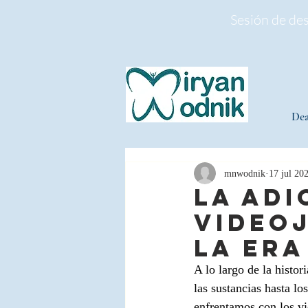
Sesión de de
Dea
mnwodnik
17 jul 20
La adi
videoj
la era
A lo largo de la histor
las sustancias hasta l
enfrentamos con los v