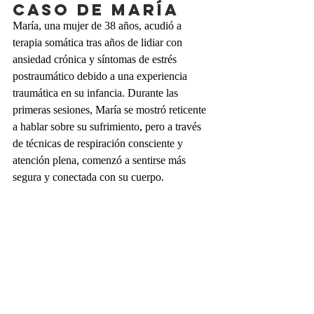
caso de María
María, una mujer de 38 años, acudió a 
terapia somática tras años de lidiar con 
ansiedad crónica y síntomas de estrés 
postraumático debido a una experiencia 
traumática en su infancia. Durante las 
primeras sesiones, María se mostró reticente 
a hablar sobre su sufrimiento, pero a través 
de técnicas de respiración consciente y 
atención plena, comenzó a sentirse más 
segura y conectada con su cuerpo.
En la cuarta sesión, María empezó a trabajar 
con movimientos suaves y tacto terapéutico 
para liberar tensiones en sus hombros y 
cuello, áreas donde guardaba mucha 
tensión. Con el tiempo, fue capaz de 
identificar y liberar emociones y 
creencias destructivas y obsoletas 
asociadas a su trauma
. A lo largo de 12 