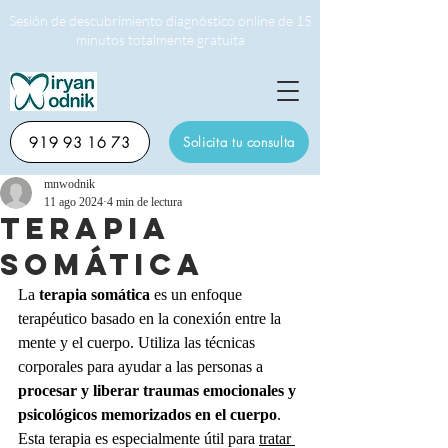
Sesión de descubrimiento diagnóstico online de 15
minutos totalmente gratuita
919 93 16 73
Solicita tu consulta
mnwodnik
11 ago 2024
4 min de lectura
Terapia
somática
La 
terapia somática
 es un enfoque 
terapéutico basado en la conexión entre la 
mente y el cuerpo. Utiliza las técnicas 
corporales para ayudar a las personas a 
procesar y liberar traumas emocionales y 
psicológicos memorizados en el cuerpo
. 
Esta terapia es especialmente útil para 
tratar 