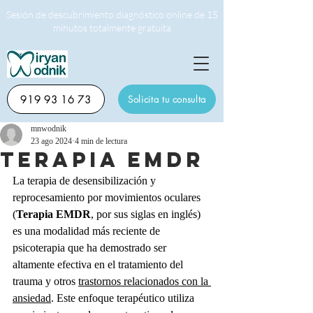
Sesión de descubrimiento diagnóstico online de 15
minutos totalmente gratuita
919 93 16 73
Solicita tu consulta
mnwodnik
23 ago 2024
4 min de lectura
Terapia EMDR
La terapia de desensibilización y 
reprocesamiento por movimientos oculares 
(
Terapia EMDR
, por sus siglas en inglés) 
es una modalidad más reciente de 
psicoterapia que ha demostrado ser 
altamente efectiva en el tratamiento del 
trauma y otros 
trastornos relacionados con la 
ansiedad
. Este enfoque terapéutico utiliza 