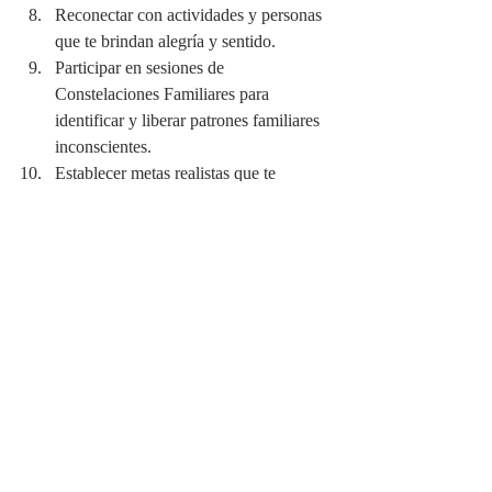
Reconectar con actividades y personas 
que te brindan alegría y sentido.
Participar en sesiones de 
Constelaciones Familiares para 
identificar y liberar patrones familiares 
inconscientes.
Establecer metas realistas que te 
ayuden a avanzar hacia una vida más 
plena.
EJEMPLO PRÁCTICO
Imagina que una persona sufrió negligencia 
emocional en su infancia, (que no recibió el 
afecto necesario para crecer con confianza) 
lo que le ha llevado a una baja autoestima 
en su vida adulta. En terapia, comienza a 
identificar los patrones de pensamiento que 
refuerzan su baja autoestima y trabaja para 
reemplazarlos con afirmaciones más 