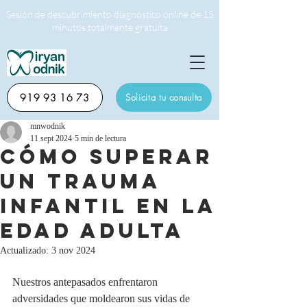
Sesión de descubrimiento diagnóstico online de 15
minutos totalmente gratuita
919 93 16 73
Solicita tu consulta
mnwodnik
11 sept 2024
5 min de lectura
Cómo superar
un trauma
infantil en la
edad adulta
Actualizado:
3 nov 2024
Nuestros antepasados enfrentaron 
adversidades que moldearon sus vidas de 