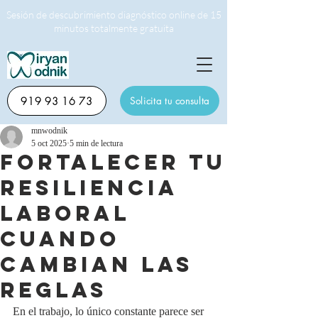
Sesión de descubrimiento diagnóstico online de 15
minutos totalmente gratuita
919 93 16 73
Solicita tu consulta
mnwodnik
5 oct 2025
5 min de lectura
FORTALECER TU
RESILIENCIA
LABORAL
CUANDO
CAMBIAN LAS
REGLAS
En el trabajo, lo único constante parece ser 