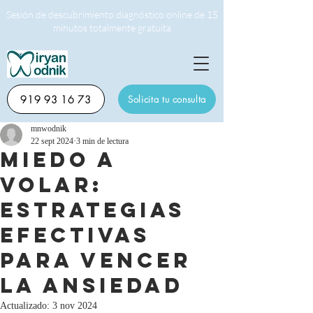
Sesión de descubrimiento diagnóstico online de 15
minutos totalmente gratuita
919 93 16 73
Solicita tu consulta
mnwodnik
22 sept 2024
3 min de lectura
Miedo a
volar:
Estrategias
efectivas
para vencer
la ansiedad
Actualizado:
3 nov 2024