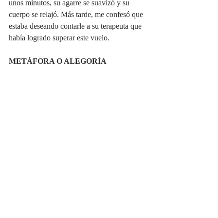
unos minutos, su agarre se suavizó y su 
cuerpo se relajó. Más tarde, me confesó que 
estaba deseando contarle a su terapeuta que 
había logrado superar este vuelo.
METÁFORA O ALEGORÍA
El miedo a volar es como una tormenta en 
alta mar. Aunque parece imposible navegar 
en medio del caos, con las herramientas 
adecuadas, como la respiración y la 
aceptación, uno puede encontrar calma en 
las olas y llegar a su destino en paz.
El avión vuela, pero es tu mente la que 
decide si el viaje es tranquilo o turbulento. 
¿Cómo puedes aprender a soltar el control y 
confiar en ti mismo durante momentos de 
incertidumbre?