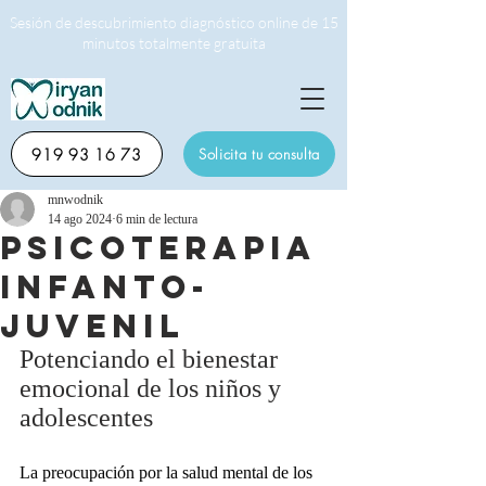
Sesión de descubrimiento diagnóstico online de 15
minutos totalmente gratuita
919 93 16 73
Solicita tu consulta
mnwodnik
14 ago 2024
6 min de lectura
Psicoterapia
Infanto-
Juvenil
Potenciando el bienestar 
emocional de los niños y 
adolescentes
La preocupación por la salud mental de los 