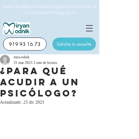
Sesión de descubrimiento diagnóstico online de 15
minutos totalmente gratuita
919 93 16 73
Solicita tu consulta
mnwodnik
31 mar 2023
2 min de lectura
¿Para qué
acudir a un
psicólogo?
Actualizado:
23 dic 2023