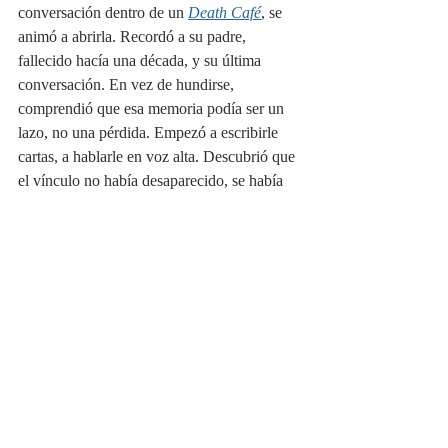
conversación dentro de un 
Death Café
, se 
animó a abrirla. Recordó a su padre, 
fallecido hacía una década, y su última 
conversación. En vez de hundirse, 
comprendió que esa memoria podía ser un 
lazo, no una pérdida. Empezó a escribirle 
cartas, a hablarle en voz alta. Descubrió que 
el vínculo no había desaparecido, se había 
transformado. Desde ese lugar, se permitió 
también resignificar la separación de su 
expareja y abrirse a una nueva relación, sin 
bloquear la historia anterior, pero sin quedar 
atrapada en ella.
3. ENFOQUES 
TERAPÉUTICOS
 EN EL 
TRABAJO CON 