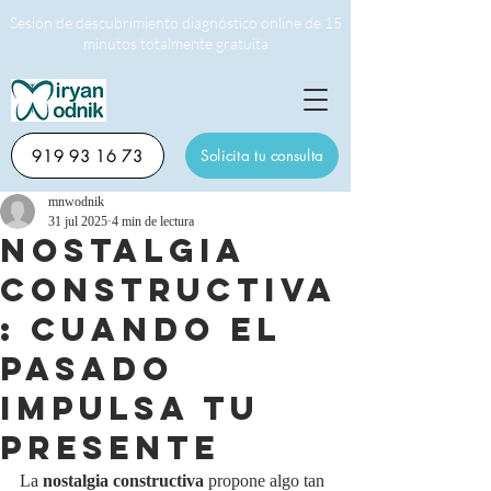
Sesión de descubrimiento diagnóstico online de 15
minutos totalmente gratuita
919 93 16 73
Solicita tu consulta
mnwodnik
31 jul 2025
4 min de lectura
NOSTALGIA
CONSTRUCTIVA
: CUANDO EL
PASADO
IMPULSA TU
PRESENTE
La 
nostalgia constructiva
 propone algo tan 