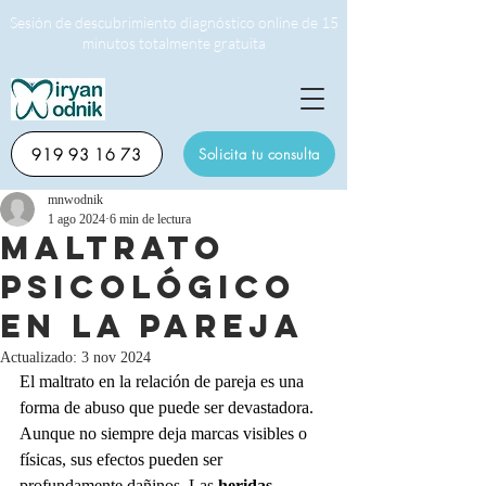
Sesión de descubrimiento diagnóstico online de 15
minutos totalmente gratuita
919 93 16 73
Solicita tu consulta
mnwodnik
1 ago 2024
6 min de lectura
Maltrato
psicológico
en la pareja
Actualizado:
3 nov 2024
El maltrato en la relación de pareja es una 
forma de abuso que puede ser devastadora. 
Aunque no siempre deja marcas visibles o 
físicas, sus efectos pueden ser 
profundamente dañinos. Las 
heridas 