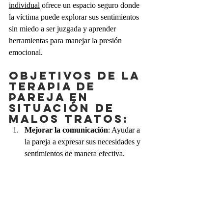
individual
 ofrece un espacio seguro donde 
la víctima puede explorar sus sentimientos 
sin miedo a ser juzgada y aprender 
herramientas para manejar la presión 
emocional.
Objetivos de la 
terapia de 
pareja en 
situación de 
malos tratos:
Mejorar la comunicación
: Ayudar a 
la pareja a expresar sus necesidades y 
sentimientos de manera efectiva.
Restaurar la confianza
: Trabajar en 
reconstruir la confianza después de 
episodios de maltrato o traición.
Desarrollar habilidades de 
resolución de conflictos
: Enseñar a la 