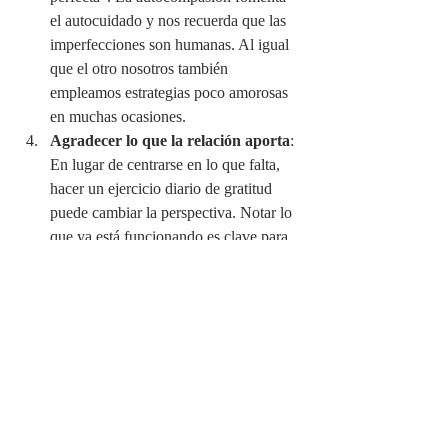
el autocuidado y nos recuerda que las 
imperfecciones son humanas. Al igual 
que el otro nosotros también 
empleamos estrategias poco amorosas 
en muchas ocasiones.
Agradecer lo que la relación aporta
: 
En lugar de centrarse en lo que falta, 
hacer un ejercicio diario de gratitud 
puede cambiar la perspectiva. Notar lo 
que ya está funcionando es clave para 
mantener una actitud positiva.
Desarrollar expectativas realistas
: 
Examinar las creencias sobre el amor y 
replantearlas. Preguntarse si están 
basadas en la realidad o en ideales 
poco alcanzables. Suplantarlas por 
premisas que sí nutren la intimidad, el 
compromiso y la pasión en la pareja.