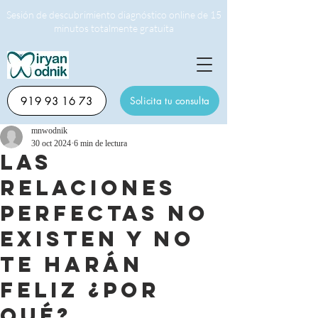
Sesión de descubrimiento diagnóstico online de 15
minutos totalmente gratuita
919 93 16 73
Solicita tu consulta
mnwodnik
30 oct 2024
6 min de lectura
Las
relaciones
perfectas no
existen y no
te harán
feliz ¿Por
qué?