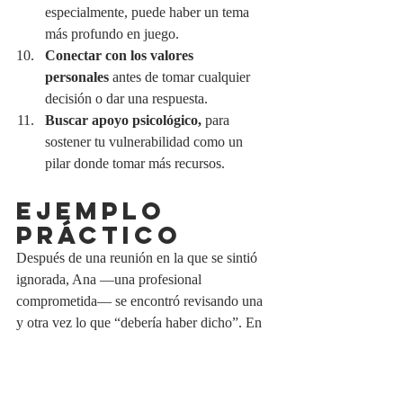
especialmente, puede haber un tema 
más profundo en juego.
Conectar con los valores 
personales
 antes de tomar cualquier 
decisión o dar una respuesta.
Buscar apoyo psicológico, 
para 
sostener tu vulnerabilidad como un 
pilar donde tomar más recursos.
EJEMPLO 
PRÁCTICO
Después de una reunión en la que se sintió 
ignorada, Ana —una profesional 
comprometida— se encontró revisando una 
y otra vez lo que “debería haber dicho”. En 
lugar de escribir un correo impulsivo, aplicó 
la técnica del 
retraso de 24 horas
. Esa 
pausa le permitió reconocer que su enfado 