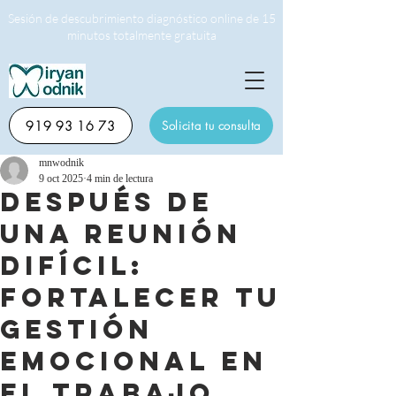
Sesión de descubrimiento diagnóstico online de 15
minutos totalmente gratuita
919 93 16 73
Solicita tu consulta
mnwodnik
9 oct 2025
4 min de lectura
DESPUÉS DE
UNA REUNIÓN
DIFÍCIL:
FORTALECER TU
GESTIÓN
EMOCIONAL EN
EL TRABAJO