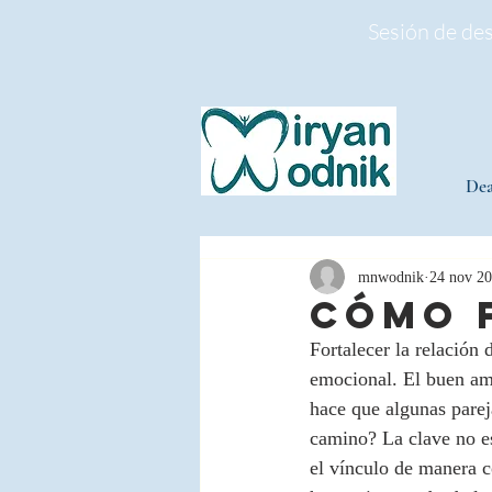
Sesión de de
Dea
mnwodnik
24 nov 2
Cómo 
Fortalecer la relación
emocional. El buen am
hace que algunas parej
camino? La clave no est
el vínculo de manera c