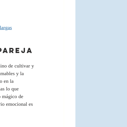
largas
PAREJA 
ino de cultivar y 
amables y la 
o en la 
as lo que 
io mágico de 
rio emocional es 