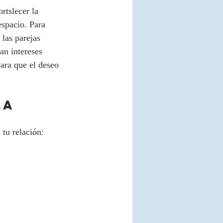
rtslecer la 
espacio. Para 
las parejas 
n intereses 
para que el deseo 
a 
 tu relación: