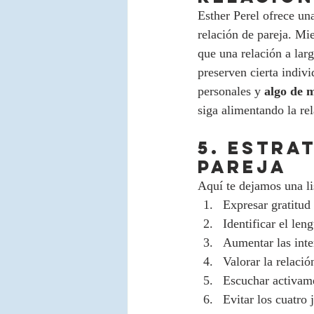
Esther Perel ofrece una
relación de pareja. Mi
que una relación a lar
preserven cierta indi
personales y 
algo de m
siga alimentando la rel
5. ESTRA
PAREJA
Aquí te dejamos una lis
Expresar gratitud
Identificar el len
Aumentar las inter
Valorar la relaci
Escuchar activame
Evitar los cuatro 