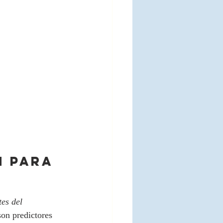
 PARA 
es del 
son predictores 