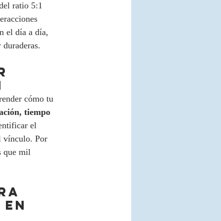
el ratio 5:1 
teracciones 
 el día a día, 
y duraderas.
R 
N
render cómo tu 
ación, tiempo 
entificar el 
 vínculo. Por 
s que mil 
RA 
 EN 