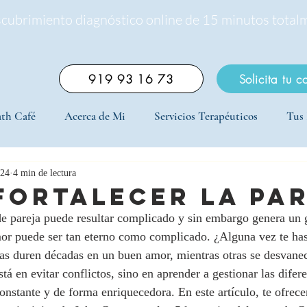
scubrimiento diagnóstico online de 15 minutos total
919 93 16 73
Solicita tu c
th Café
Acerca de Mi
Servicios Terapéuticos
Tus 
024
4 min de lectura
fortalecer la pa
 de pareja puede resultar complicado y sin embargo genera un 
or puede ser tan eterno como complicado. ¿Alguna vez te ha
as duren décadas en un buen amor, mientras otras se desvanec
á en evitar conflictos, sino en aprender a gestionar las difere
onstante y de forma enriquecedora. En este artículo, te ofrec