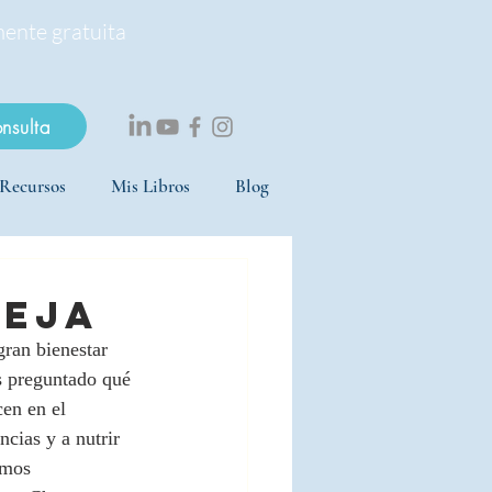
mente gratuita
onsulta
Recursos
Mis Libros
Blog
reja
gran bienestar 
s preguntado qué 
en en el 
ncias y a nutrir 
emos 