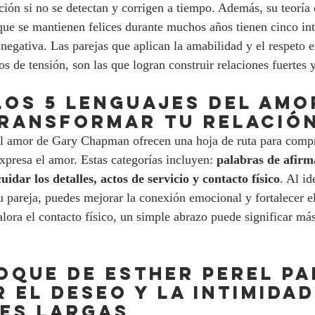
ción si no se detectan y corrigen a tiempo. Además, su teoría d
 que se mantienen felices durante muchos años tienen cinco in
negativa. Las parejas que aplican la amabilidad y el respeto en
s de tensión, son las que logran construir relaciones fuertes 
LOS 5 LENGUAJES DEL AMO
RANSFORMAR TU RELACIÓ
el amor de Gary Chapman ofrecen una hoja de ruta para comp
xpresa el amor. Estas categorías incluyen: 
palabras de afirm
cuidar los detalles, actos de servicio y contacto físico
. Al id
tu pareja, puedes mejorar la conexión emocional y fortalecer el
alora el contacto físico, un simple abrazo puede significar má
FOQUE DE ESTHER PEREL PA
 EL DESEO Y LA INTIMIDAD
ES LARGAS