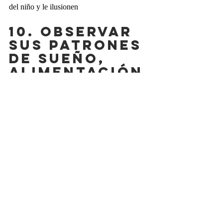
del niño y le ilusionen
10. OBSERVAR 
SUS PATRONES 
DE SUEÑO, 
ALIMENTACIÓN 
Y ESTUDIO
Si bien después de una pérdida, es natural 
que los niños expresen su tristeza, es 
importante vigilar los cambios y sus hábitos 
para asegurarte de que estas respuestas no 
continúen indefinidamente. 
11. HAZ QUE SE 
SIENTAN 
SEGUROS
Cuando alguien fallece en circunstancias 
trágicas o violentas, puede ser aún más 