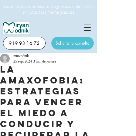
Sesión de descubrimiento diagnóstico online de 15
minutos totalmente gratuita
919 93 16 73
Solicita tu consulta
mnwodnik
25 sept 2024
3 min de lectura
La
amaxofobia:
Estrategias
para vencer
el miedo a
conducir y
recuperar la