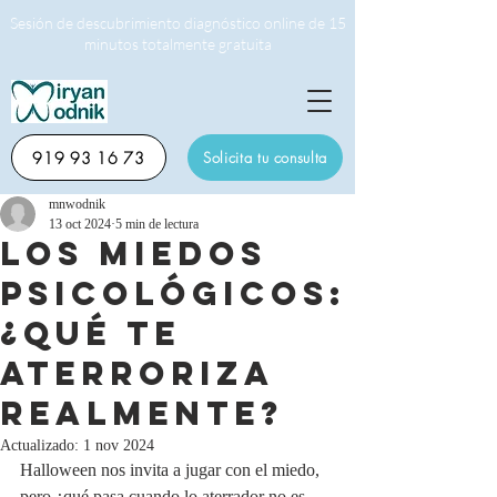
Sesión de descubrimiento diagnóstico online de 15
minutos totalmente gratuita
919 93 16 73
Solicita tu consulta
mnwodnik
13 oct 2024
5 min de lectura
Los miedos
psicológicos:
¿Qué te
aterroriza
realmente?
Actualizado:
1 nov 2024
Halloween nos invita a jugar con el miedo, 
pero ¿qué pasa cuando lo aterrador no es 