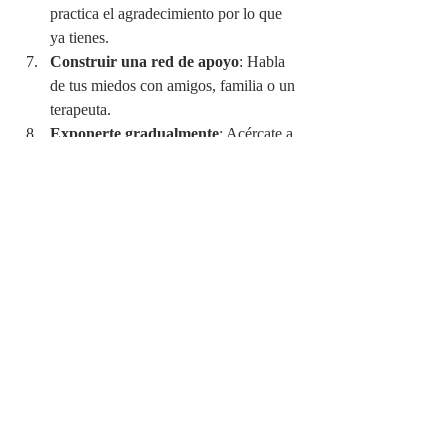
practica el agradecimiento por lo que 
ya tienes.
Construir una red de apoyo
: Habla 
de tus miedos con amigos, familia o un 
terapeuta.
Exponerte gradualmente
: Acércate a 
lo que temes poco a poco, con 
pequeños pasos.
Conectar con tus valores
: Alinéate 
con lo que realmente importa para ti, 
más allá del miedo.
Buscar ayuda profesional
: Si estos 
miedos están afectando tu vida diaria, 
considera la terapia como una 
herramienta de apoyo y crecimiento.
4. PELÍCULAS 
QUE INVITAN A 