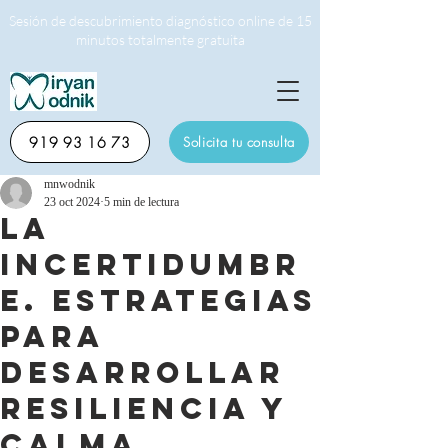
Sesión de descubrimiento diagnóstico online de 15
minutos totalmente gratuita
919 93 16 73
Solicita tu consulta
mnwodnik
23 oct 2024
5 min de lectura
La
incertidumbr
e. Estrategias
para
desarrollar
resiliencia y
calma