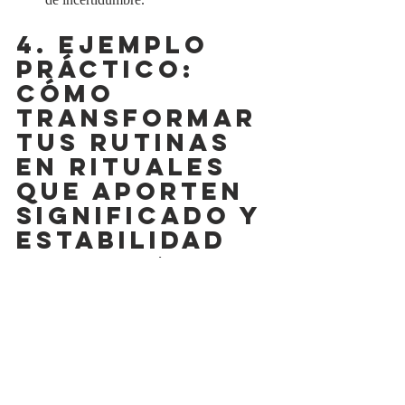
4. EJEMPLO 
PRÁCTICO: 
CÓMO 
TRANSFORMAR 
TUS RUTINAS 
EN RITUALES 
QUE APORTEN 
SIGNIFICADO Y 
ESTABILIDAD
Supongamos que, después de tu jornada 
laboral, sientes la necesidad de relajarte 
viendo las noticias o revisando las redes 
sociales. En lugar de hacerlo 
automáticamente, puedes transformar este 
momento en un 
ritual de desconexión 
consciente
. Por ejemplo, al llegar a casa, 