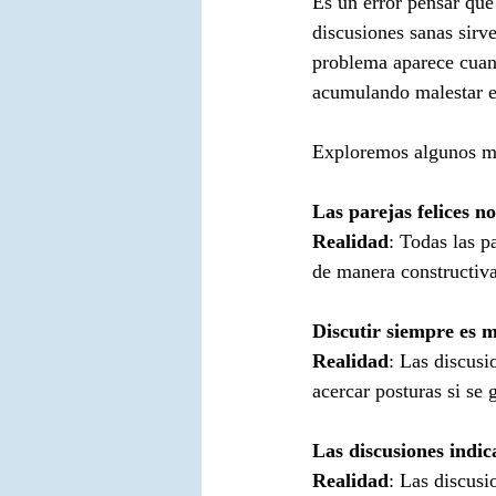
Es un error pensar que 
discusiones sanas sirve
problema aparece cuand
acumulando malestar em
Exploremos algunos mit
Las parejas felices n
Realidad
: Todas las p
de manera constructiva
Discutir siempre es 
Realidad
: Las discusi
acercar posturas si se
Las discusiones indic
Realidad
: Las discusi