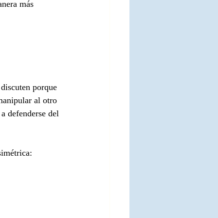
anera más 
 discuten porque 
anipular al otro 
 a defenderse del 
simétrica: