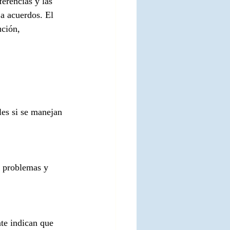
ferencias y las 
 a acuerdos. El 
ución, 
les si se manejan 
r problemas y 
te indican que 