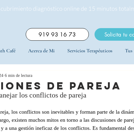
scubrimiento diagnóstico online de 15 minutos total
919 93 16 73
Solicita tu c
th Café
Acerca de Mi
Servicios Terapéuticos
Tus 
24
6 min de lectura
iones de pareja
ejar los conflictos de pareja
reja, los conflictos son inevitables y forman parte de la dinám
rgo, existen muchos mitos en torno a las discusiones de pare
y a una gestión ineficaz de los conflictos. Es fundamental des