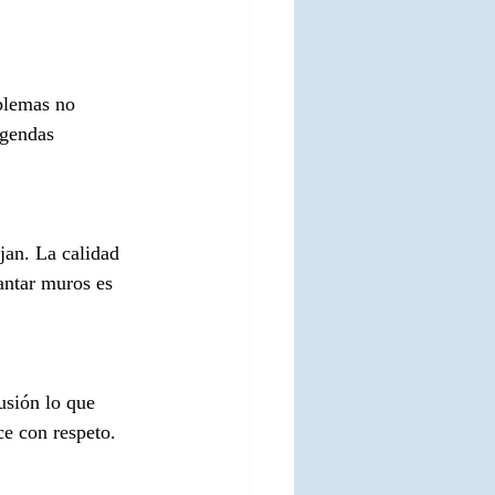
blemas no 
agendas 
jan. La calidad 
antar muros es 
usión lo que 
e con respeto. 