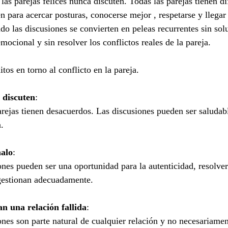
las parejas felices nunca discuten. Todas las parejas tienen di
n para acercar posturas, conocerse mejor , respetarse y llegar
o las discusiones se convierten en peleas recurrentes sin sol
ocional y sin resolver los conflictos reales de la pareja.
os en torno al conflicto en la pareja.
o discuten
:
arejas tienen desacuerdos. Las discusiones pueden ser saludab
.
malo
:
ones pueden ser una oportunidad para la autenticidad, resolve
 gestionan adecuadamente.
an una relación fallida
:
ones son parte natural de cualquier relación y no necesariamen