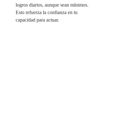
logros diarios, aunque sean mínimos. 
Esto refuerza la confianza en tu 
capacidad para actuar.
Beneficio:
 Este hábito fortalece el 
progreso a largo plazo.