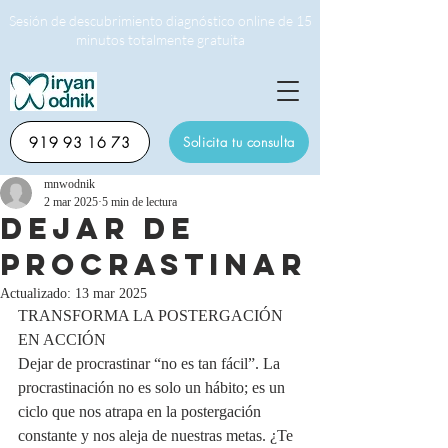
Sesión de descubrimiento diagnóstico online de 15
minutos totalmente gratuita
919 93 16 73
Solicita tu consulta
mnwodnik
2 mar 2025
5 min de lectura
DEJAR DE
PROCRASTINAR
Actualizado:
13 mar 2025
TRANSFORMA LA POSTERGACIÓN 
EN ACCIÓN
Dejar de procrastinar “no es tan fácil”. La 
procrastinación no es solo un hábito; es un 
ciclo que nos atrapa en la postergación 
constante y nos aleja de nuestras metas. ¿Te 