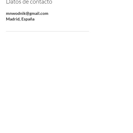
Datos de contacto
mnwodnik@gmail.com
Madrid, España
Más de 35 años Psicóloga P.I.R.
Resiliencia, relaciones, duelo
info@miryanwodnik.com
PUEDES VIVIR MEJOR
Política de privacidad