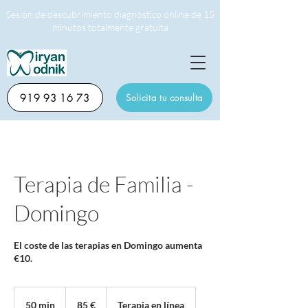
Sesión de descubrimiento diagnóstico online de 15
minutos totalmente gratuita
919 93 16 73
Solicita tu consulta
Terapia de Familia -
Domingo
El coste de las terapias en Domingo aumenta
€10.
85
euros
50 min
5
85 €
Terapia en línea