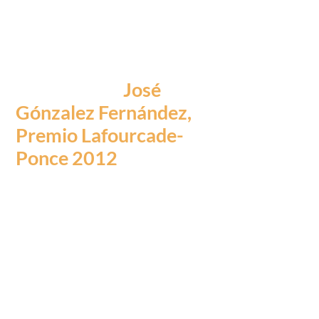
interesante y llena de
matices en la
construcción de los
personajes».
José
Gónzalez Fernández,
Premio Lafourcade-
Ponce 2012
por su
trayectoria profesional
como psicólogo y
terapeuta
especializado en duelo.
«Miryan Wodnik nos
muestra un mapa lleno