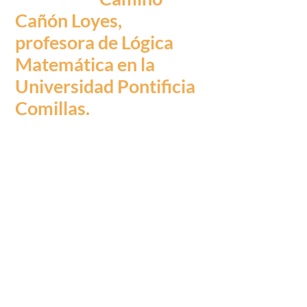
Cañón Loyes,
profesora de Lógica
Matemática en la
Universidad Pontificia
Comillas.
«Detrás del arcoíris es
un acto de amor de la
autora hacia su propia
experiencia de vida, la
de sus maestros, sus
clientes y la del lector.
Es fascinante asistir a
los entresijos de un