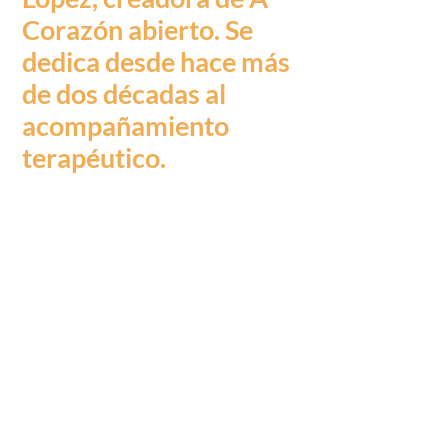
Corazón abierto. Se
dedica desde hace más
de dos décadas al
acompañamiento
terapéutico.
«El viaje interior y el
viaje exterior, la
reflexión y los
acontecimientos que la
provocan, lo que
somos y lo que
podemos ser. Muchas