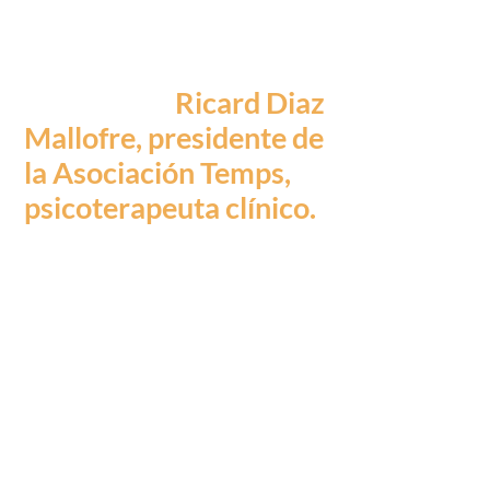
nuevo; puede que sea
la forma de traspasar
el arcoíris».
Ricard Diaz
Mallofre, presidente de
la Asociación Temps,
psicoterapeuta clínico.
«Enhorabuena, Miryan,
por tu dedicación a
Detrás del arcoíris. Me
parece muy
interesante y puede
ayudar a superar
conflictos personales,