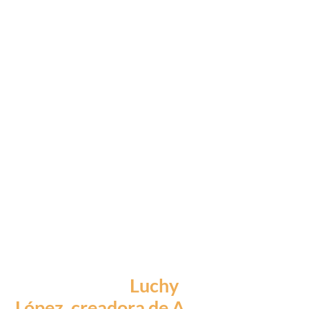
proceso terapéutico
que practica una
mirada sin juicio y
ofrece ejercicios
concretos para la
transformación del
lector con voluntad de
actualizarse. Una obra
que nos reconcilia con
la vida, nos devuelve la
gratitud y nos afina con
el viaje épico que
supone vivir».
Luchy
López, creadora de A