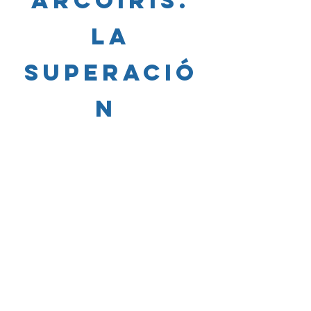
ARCOÍRIS.
LA
superació
n
«Una lectura súper