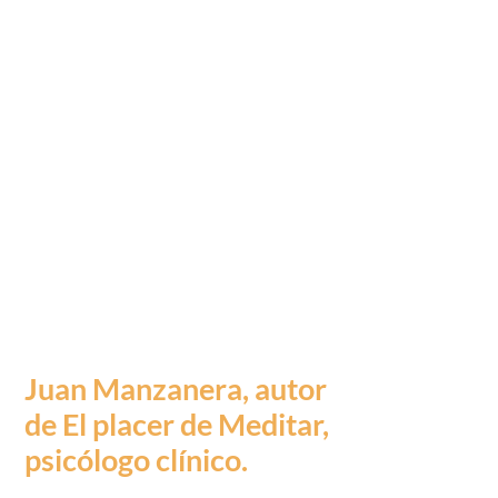
de claves psicológicas
para saber abordar
dificultades. Un
manual práctico lleno
de ejercicios y citas
para ayudarnos a
crecer como personas,
que nos recuerda que
es posible vivir de una
manera más plena».
Juan Manzanera, autor
de El placer de Meditar,
psicólogo clínico.