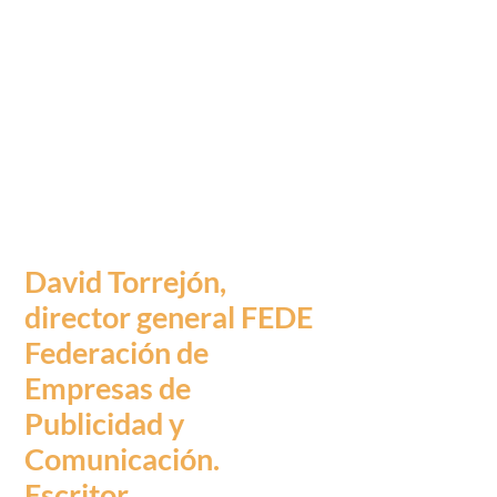
dualidades se dan la
mano en esta obra que
se materializa también
dualmente: es una
novela que engancha y
es un libro de
autoconocimiento».
David Torrejón,
director general FEDE
Federación de
Empresas de
Publicidad y
Comunicación.
Escritor.