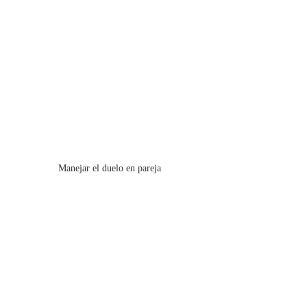
Manejar el duelo en pareja
¿Te encuentras inmerso en el proceso de 
duelo tras una “ruptura amorosa” o un “mal 
de amores”? 
Para manejar el duelo practica 
RECOVA, responsabilidad, compasión y 