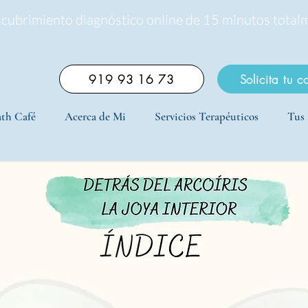
scubrimiento diagnóstico online de 15 minutos total
919 93 16 73
Solicita tu c
th Café
Acerca de Mi
Servicios Terapéuticos
Tus 