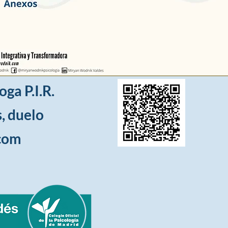
oga P.I.R.
s, duelo
.com