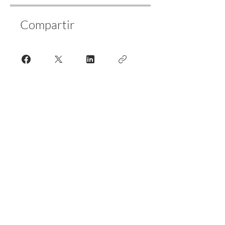
Compartir
Únete
Más de 35 años Psicóloga P.I.R.
Resiliencia, relaciones, duelo