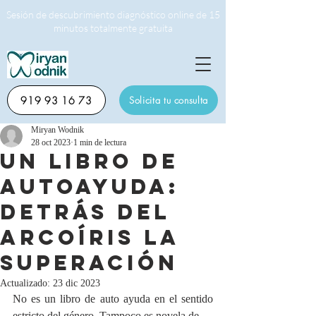
Sesión de descubrimiento diagnóstico online de 15
minutos totalmente gratuita
919 93 16 73
Solicita tu consulta
Miryan Wodnik
28 oct 2023
1 min de lectura
UN LIBRO DE
AUTOAYUDA:
DETRÁS DEL
ARCOÍRIS LA
SUPERACIÓN
Actualizado:
23 dic 2023
No es un libro de auto ayuda en el sentido 
estricto del género. Tampoco es novela de 