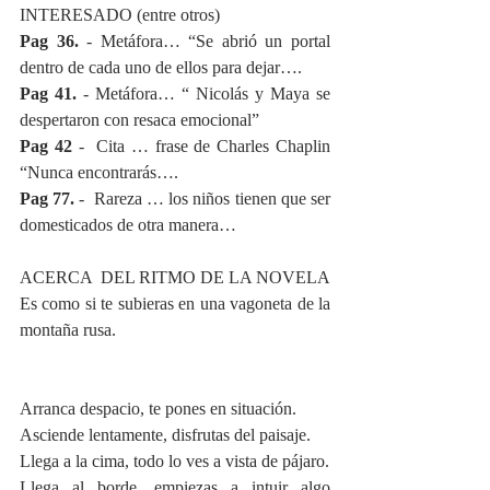
INTERESADO (entre otros)
Pag 36. 
- Metáfora… “Se abrió un portal 
dentro de cada uno de ellos para dejar….
Pag 41.
 - Metáfora… “ Nicolás y Maya se 
despertaron con resaca emocional”
Pag 42 
-  Cita … frase de Charles Chaplin 
“Nunca encontrarás….
Pag 77. 
-  Rareza … los niños tienen que ser 
domesticados de otra manera…
ACERCA  DEL RITMO DE LA NOVELA
Es como si te subieras en una vagoneta de la 
montaña rusa. 
Arranca despacio, te pones en situación.
Asciende lentamente, disfrutas del paisaje.
Llega a la cima, todo lo ves a vista de pájaro.
Llega al borde, empiezas a intuir algo 